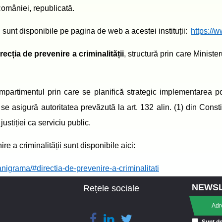
 României, republicată.
i sunt disponibile pe pagina de web a acestei instituții
:
https://w
recția de prevenire a criminalității
, structură prin care Minister
ompartimentul prin care se planifică strategic implementarea p
 se asigură autoritatea prevăzută la art. 132 alin. (1) din Consti
justiției ca serviciu public.
ire a criminalității sunt disponibile aici
:
nigrama/#directia-de-prevenire-a-criminalitati
NEWS
Rețele sociale