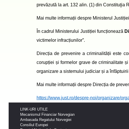
prevăzută la art. 132 alin. (1) din Constituţia
Mai multe informații despre Ministerul Justiție
În cadrul Ministerului Justiției funcționează
Di
victimelor infracțiunilor
”.
Direcția de prevenire a criminalității este c
corupției și formelor grave de criminalitate și
organizare a sistemului judiciar și a înfăptuirii 
Mai multe informa
ții despre Direcția de preven
https://www.just.ro/despre-noi/organizare/orga
LINK-URI UTILE
Mecanismul Financiar Norvegian
Ambasada Regatului Norvegiei
Consiliul Europei