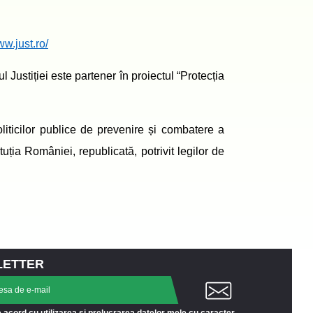
ww.just.ro/
ul Justiției este partener în proiectul
“Protec
ția
oliticilor publice de prevenire și combatere a
tuția României, republicată, potrivit legilor de
LETTER