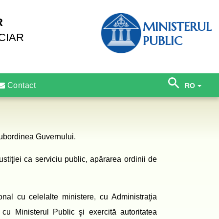
R
MINISTERUL
CIAR
PUBLIC
Contact
RO
 subordinea Guvernului.
justiţiei ca serviciu public, apărarea ordinii de
onal cu celelalte ministere, cu Administraţia
cu Ministerul Public şi exercită autoritatea