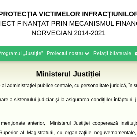
PROTECŢIA VICTIMELOR INFRACŢIUNILO
IECT FINANȚAT PRIN MECANISMUL FINAN
NORVEGIAN 2014-2021
rogramul „Justiție”
Proiectul nostru
Relații bilaterale
Ministerul Justiției
 al administraţiei publice centrale, cu personalitate juridică, în
are a sistemului judiciar şi la asigurarea condiţiilor înfăptuirii 
menționate anterior, Ministerul Justiției cooperează instituţi
Superior al Magistraturii, cu organizaţiile neguvernamentale, 